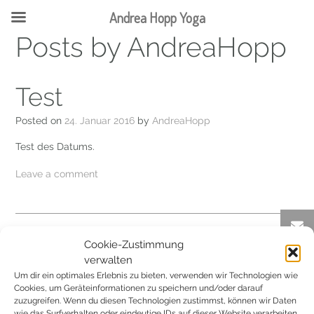
Skip
Andrea Hopp Yoga
to
content
Posts by AndreaHopp
Test
Posted on
24. Januar 2016
by
AndreaHopp
Test des Datums.
Leave a comment
Cookie-Zustimmung
Hallo Welt!
verwalten
Um dir ein optimales Erlebnis zu bieten, verwenden wir Technologien wie
Posted on
22. Dezember 2015
by
AndreaHopp
Cookies, um Geräteinformationen zu speichern und/oder darauf
zuzugreifen. Wenn du diesen Technologien zustimmst, können wir Daten
Willkommen zur deutschen Version von WordPress. Dies ist
wie das Surfverhalten oder eindeutige IDs auf dieser Website verarbeiten.