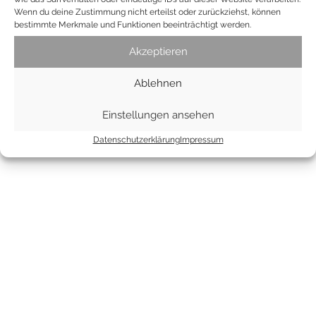
Wenn du deine Zustimmung nicht erteilst oder zurückziehst, können
der erste Beitrag. Du kannst ihn bearbeiten oder löschen. Und
bestimmte Merkmale und Funktionen beeinträchtigt werden.
dann starte mit dem Schreiben!
Akzeptieren
1 Comment
Ablehnen
Einstellungen ansehen
Datenschutzerklärung
Impressum